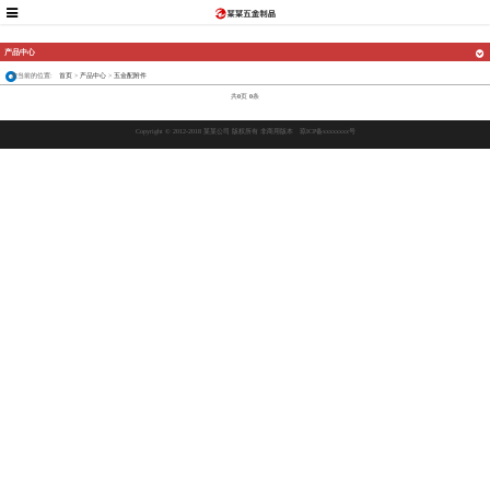
产品中心
您当前的位置:
首页
>
产品中心
>
五金配附件
共
0
页
0
条
Copyright © 2012-2018 某某公司 版权所有 非商用版本
琼ICP备xxxxxxxx号