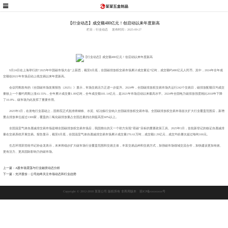
【行业动态】成交额480亿元！创启动以来年度新高
栏目：行业动态
发布时间：2025-09-27
9月24日在上海举行的“2025年中国碳市场大会”上获悉，截至8月底，全国碳排放权交易市场累计成交量近7亿吨，成交额约480亿元人民币。其中，2024年全年成
交额创2021年市场启动上线交易以来年度新高。
会议同期发布的《全国碳市场发展报告（2025）》显示，市场交易活力正进一步提升。2024年，全国碳排放权交易市场共运行242个交易日，碳排放配额日均成交
量较上一个履约周期上涨43.55%，全年累计成交量1.89亿吨，全年成交额181.14亿元，是2021年市场启动以来最高水平。2024年全国电力碳排放强度相比2018年下降
了10.8%，碳市场为此发挥了重要作用。
2025年3月，在发电行业基础上，国务院正式批准将钢铁、水泥、铝冶炼行业纳入全国碳排放权交易市场。全国碳排放权交易市场首次扩大行业覆盖范围后，新增
重点排放单位超过1300家，覆盖的二氧化碳排放量占全国总量的比例提高至60%以上。
全国温室气体自愿减排交易市场是继全国碳排放权交易市场后，我国推出的又一个助力实现“双碳”目标的重要政策工具。2025年3月，首批新登记的核证自愿减排
量在交易系统开展交易。报告显示，截至8月底，全国温室气体自愿减排交易市场累计成交量270.61万吨，成交额2.29亿元，成交均价屡次超过每吨100元。
生态环境部党组书记孙金龙表示，未来将稳步扩大碳市场行业覆盖范围和交易主体，丰富交易品种和交易方式，加强碳市场领域交流合作，加快建设更加有效、
更有活力、更具国际影响力的碳市场。
上一篇：A股市场震荡与行业融资动态分析
下一篇：光洋股份：公司始终关注市场动态和行业趋势
Copyright © 2012-2018 某某公司 版权所有 非商用版本
琼ICP备xxxxxxxx号